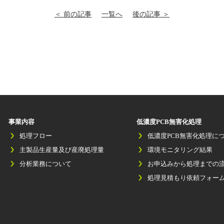
＜ 前の記事
一覧へ
後の記事 ＞
事業内容
低濃度PCB無害化処理
処理フロー
低濃度PCB無害化処理に
主製品生産量及び産廃処理量
環境モニタリング結果
分析業務について
お申込みから処理までの
処理見積もり依頼フォー