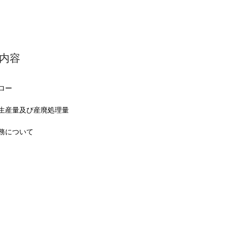
内容
ロー
生産量及び産廃処理量
務について